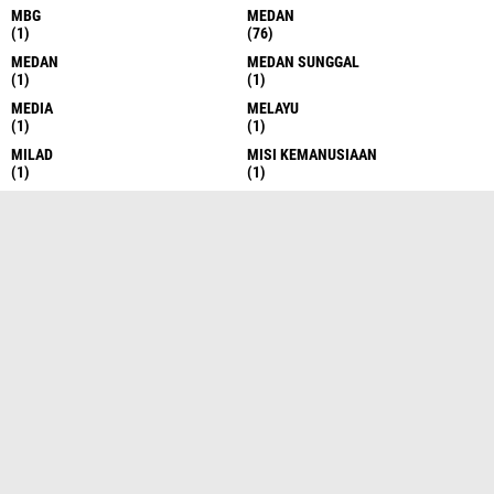
MBG
MEDAN
(1)
(76)
MEDAN
MEDAN SUNGGAL
(1)
(1)
MEDIA
MELAYU
(1)
(1)
MILAD
MISI KEMANUSIAAN
(1)
(1)
MN KAHMI
MUHAMMAD YUNAN SILALAHI
(1)
(1)
NARKOBA
NARKOBA
(2)
(1)
NARKOTIKA
NASIONAL
(1)
(88)
NASIONAL
NEWS
(1)
(5)
NIKAH
NKRI
(1)
(3)
NUR ZAM ZAM
NUSANTARA
(2)
(4)
PANCASILA
PARTAI