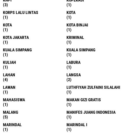
KNPI
KOPERASI
(3)
(1)
KORPS LALU LINTAS
KOTA
(1)
(1)
KOTA
KOTA BINJAI
(1)
(1)
KOTA JAKARTA
KRIMINAL
(1)
(1)
KUALA SIMPANG
KUALA SIMPANG
(1)
(1)
KULIAH
LABURA
(1)
(1)
LAHAN
LANGSA
(4)
(2)
LAWAN
LUTHFIYAH ZULFAINI SILALAHI
(1)
(1)
MAHASISWA
MAKAN GIZI GRATIS
(1)
(1)
MALANG
MANIFES JUANG INDONESIA
(5)
(1)
MARINDAL
MARINDAL I
(1)
(1)