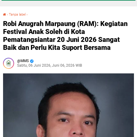
›
Tanpa label
›
Robi Anugrah Marpaung (RAM): Kegiatan Festival Anak Soleh di Kota Pematangsiantar 20 Juni 2026 Sangat Baik dan Perlu Kita Suport Bersama
Robi Anugrah Marpaung (RAM): Kegiatan
Festival Anak Soleh di Kota
Pematangsiantar 20 Juni 2026 Sangat
Baik dan Perlu Kita Suport Bersama
MMS
Sabtu, 06 Juni 2026, Juni 06, 2026 WIB