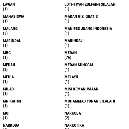
LAWAN
LUTHFIYAH ZULFAINI SILALAHI
(1)
(1)
MAHASISWA
MAKAN GIZI GRATIS
(1)
(1)
MALANG
MANIFES JUANG INDONESIA
(5)
(1)
MARINDAL
MARINDAL I
(1)
(1)
MBG
MEDAN
(1)
(76)
MEDAN
MEDAN SUNGGAL
(2)
(1)
MEDIA
MELAYU
(1)
(1)
MILAD
MISI KEMANUSIAAN
(1)
(1)
MN KAHMI
MUHAMMAD YUNAN SILALAHI
(1)
(1)
MUI
NARKOBA
(1)
(2)
NARKOBA
NARKOTIKA