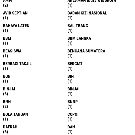
AMPI
ANCAMAN BANJIR IBUKOTA
(2)
(1)
AVIB SEPTIAN
BADAN GIZI NASIONAL
(1)
(1)
BAHAYA LATEN
BALITBANG
(1)
(1)
BBM
BBM LANGKA
(1)
(1)
BEASISWA
BENCANA SUMATERA
(1)
(1)
BERBAGI TAKJIL
BERGIAT
(1)
(1)
BGN
BIN
(1)
(1)
BINJAI
BINJAI
(6)
(1)
BNN
BNNP
(2)
(1)
BOLA TANGAN
COPOT
(1)
(1)
DAERAH
DAN
(6)
(1)