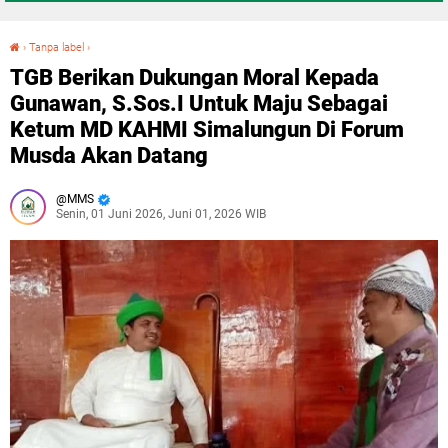
›
Tanpa label
›
TGB Berikan Dukungan Moral Kepada Gunawan, S.Sos.I Untuk Maju Sebagai Ketum MD KAHMI Simalungun Di Forum Musda Akan Datang
TGB Berikan Dukungan Moral Kepada
Gunawan, S.Sos.I Untuk Maju Sebagai
Ketum MD KAHMI Simalungun Di Forum
Musda Akan Datang
MMS
Senin, 01 Juni 2026, Juni 01, 2026 WIB