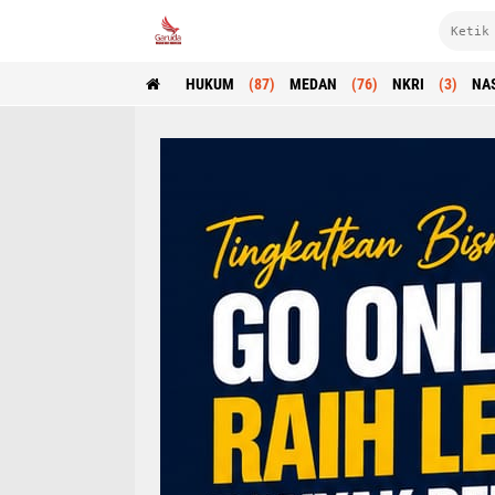
HUKUM
(87)
MEDAN
(76)
NKRI
(3)
NA