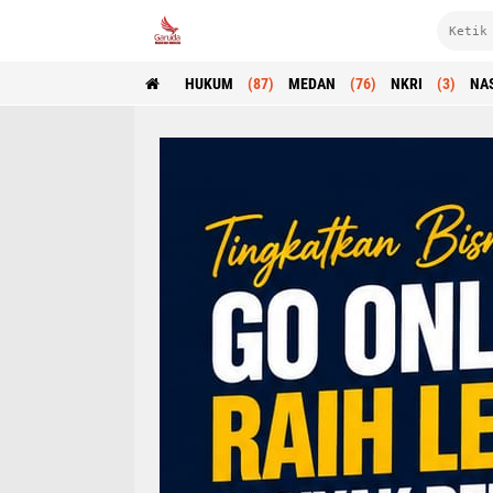
HUKUM
(87)
MEDAN
(76)
NKRI
(3)
NA