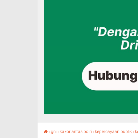
›
gni
›
kakorlantas polri
›
kepercayaan publik
›
k