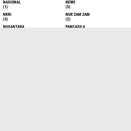
NASIONAL
NEWS
(1)
(5)
NKRI
NUR ZAM ZAM
(3)
(2)
NUSANTARA
PANCASILA
(4)
(1)
PARTAI
PB ABTI
(1)
(1)
PDI
PEJABAT
(1)
(2)
PELANTIKAN
PELANTIKAN
(1)
(1)
PEMKAB SIMALUNGUN
PEMKO MEDAN
(1)
(1)
PEMPROV
PEMPROV SUMUT
(2)
(1)
PEMUDA
PENDIDIKAN
(2)
(5)
PENDIDIKAN
PENGAWASAN MBG
(2)
(1)
PENGUSAHA
PERANG
(1)
(1)