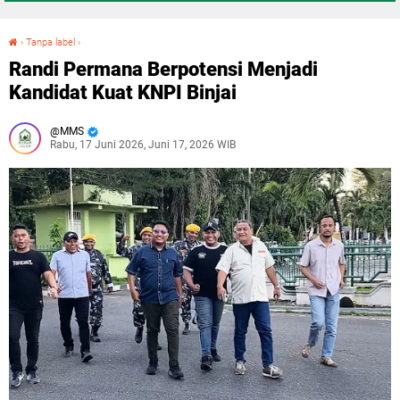
›
Tanpa label
›
Randi Permana Berpotensi Menjadi Kandidat Kuat KNPI Binjai
Randi Permana Berpotensi Menjadi
Kandidat Kuat KNPI Binjai
MMS
Rabu, 17 Juni 2026, Juni 17, 2026 WIB